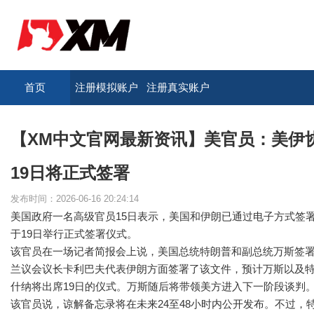
首页
注册模拟账户
注册真实账户
【XM中文官网最新资讯】美官员：美伊
19日将正式签署
发布时间：2026-06-16 20:24:14
美国政府一名高级官员15日表示，美国和伊朗已通过电子方式签
于19日举行正式签署仪式。
该官员在一场记者简报会上说，美国总统特朗普和副总统万斯签
兰议会议长卡利巴夫代表伊朗方面签署了该文件，预计万斯以及
什纳将出席19日的仪式。万斯随后将带领美方进入下一阶段谈判
该官员说，谅解备忘录将在未来24至48小时内公开发布。不过，