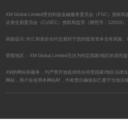
XM Global Limited受伯利兹金融服务委员会（FSC）授权和监管（牌照号:
证券交易委员会（CySEC）授权和监管（牌照号：120/10），并均是
风险提示: 外汇和差价合约交易对于您的投资资本含有风险
受限地区： XM Global Limited无法为特定国家/地区的
XM的网站和服务，均严禁开放提供给任何受国家/地区法律
网站，用户在使用本网站时，均有责任确保自己遵守当地法