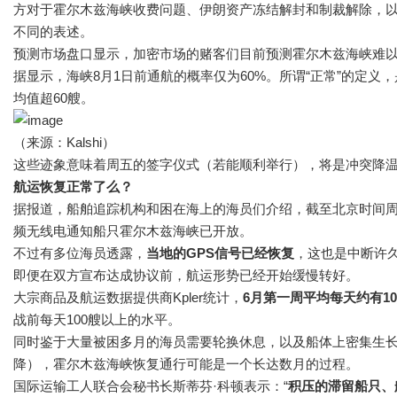
方对于霍尔木兹海峡收费问题、伊朗资产冻结解封和制裁解除，
不同的表述。
预测市场盘口显示，加密市场的赌客们目前预测霍尔木兹海峡难以
据显示，海峡8月1日前通航的概率仅为60%。所谓“正常”的定义
均值超60艘。
（来源：Kalshi）
这些迹象意味着周五的签字仪式（若能顺利举行），将是冲突降
航运恢复正常了么？
据报道，船舶追踪机构和困在海上的海员们介绍，截至北京时间
频无线电通知船只霍尔木兹海峡已开放。
不过有多位海员透露，
当地的GPS信号已经恢复
，这也是中断许
即便在双方宣布达成协议前，航运形势已经开始缓慢转好。
大宗商品及航运数据提供商Kpler统计，
6月第一周平均每天约有1
战前每天100艘以上的水平。
同时鉴于大量被困多月的海员需要轮换休息，以及船体上密集生
降），霍尔木兹海峡恢复通行可能是一个长达数月的过程。
国际运输工人联合会秘书长斯蒂芬·科顿表示：“
积压的滞留船只、