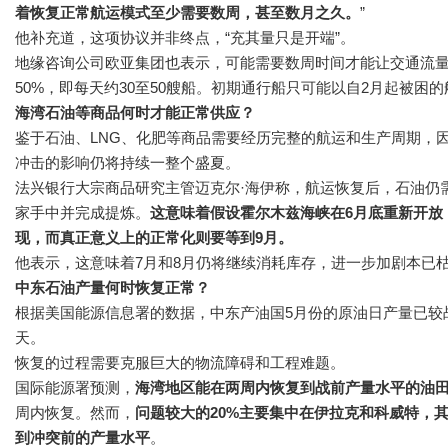
着恢复正常航运模式至少需要数周，甚至数月之久。
”
他补充道，这项协议并非终点，“充其量只是开端”。
地缘咨询公司欧亚集团也表示，可能需要数周时间才能让交通流量
50%，即每天约30至50艘船。初期通行船只可能以自2月起被困
海湾石油等商品何时才能正常供应？
鉴于石油、LNG、化肥等商品需要经历完整的航运和生产周期，
冲击的影响仍将持续一整个盛夏。
法兴银行大宗商品研究主管迈克尔·海伊称，航运恢复后，石油仍
家手中并完成提炼。
这意味着假设霍尔木兹海峡在6月底重新开放
现，而真正意义上的正常化则要等到9月。
他表示，这意味着7月和8月仍将继续消耗库存，进一步加剧本已
中东石油产量何时恢复正常？
根据美国能源信息署的数据，中东产油国5月份的原油日产量已较战前
天。
恢复的过程需要克服巨大的物流障碍和工程难题。
国际能源署预测，
海湾地区能在两周内恢复到战前产量水平的油
周内恢复。然而，
问题较大的20%主要集中在伊拉克和科威特，
到冲突前的产量水平
。