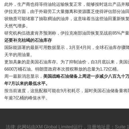
此外，生产商也得等待油轮运输恢复正常，能够按时送出产品并
伊拉克方面，由于外籍劳工大量撤离和资源匮乏使得评估部分油
状物质可能堵塞了抽取稠油的油井，这意味着当这些油田重新恢
天然气增多。
研究机构伍德麦肯齐预测称，伊拉克南部油田恢复至战前85%产
还要补充枯竭的石油库存
国际能源署的最新可用数据显示，3月至4月间，全球石油库存骤降
天半的用油量。
更加具象的是美国石油库存。为了抑制油价，自3月底以来，美国
6600万桶石油。特朗普政府本次授权释放的总量为1.72亿桶。
周一最新消息显示，
美国战略石油储备上周进一步减少八百九十万桶，
年7月以来的最低水平。
按当前速度，这批配额可能在9月初耗尽，届时美国石油储备量将降至
年逾7亿桶的峰值水平。
法律: 此网站由XM Global Limited运行，注册地址是：Suite 101